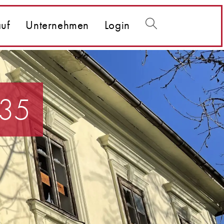
uf
Unternehmen
Login
Website-
Suche
 35
umschalten