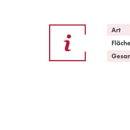
Art
Fläch
Gesam