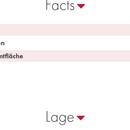
Facts
en
tfläche
Lage