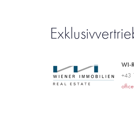
Exklusivvertri
WI-R
+43 
offic