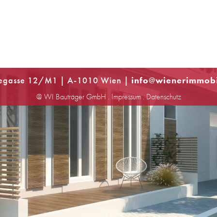
egasse 12/M1 | A-1010 Wien |
info
@
wienerimmobi
@ WI Bauträger GmbH .
Impressum
.
Datenschutz