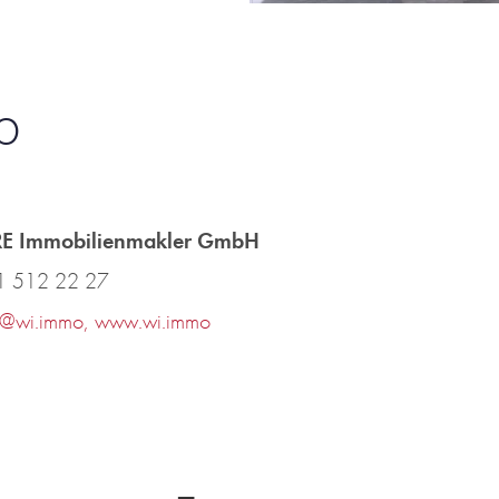
eb
E Immobilienmakler GmbH
1 512 22 27
e@wi.immo
, www.wi.immo