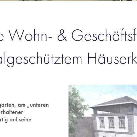
 Wohn- & Geschäftsfl
lgeschütztem Häuser
arten, am „unteren
erhaltener
ig auf seine