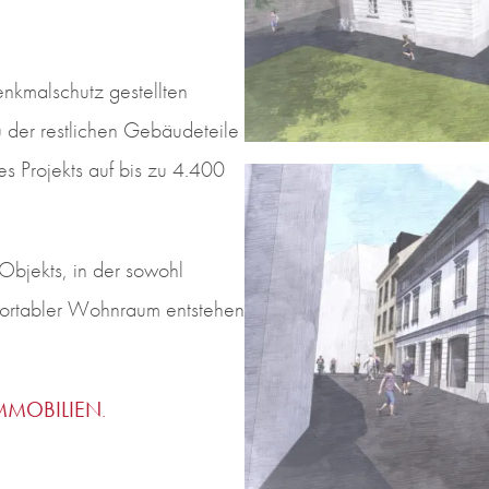
enkmalschutz gestellten
der restlichen Gebäudeteile
es Projekts auf bis zu 4.400
Objekts, in der sowohl
mfortabler Wohnraum entstehen
MMOBILIEN
.