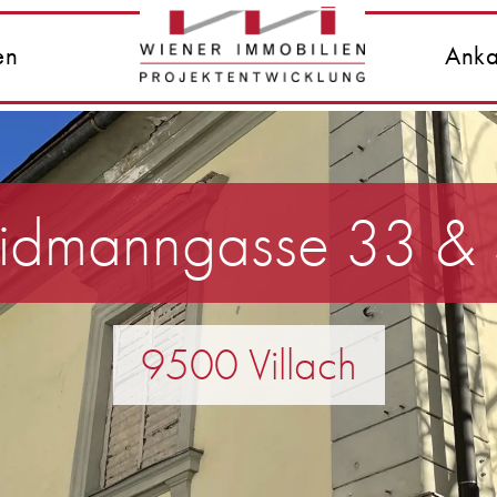
en
Anka
dmanngasse 33 &
9500 Villach