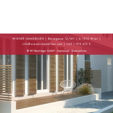
WIENER IMMOBILIEN | Börsegasse 12/M1 | A-1010 Wien |
info
@
wienerimmobilien.com
| +43 1 913 413 5
@ WI Bauträger GmbH .
Impressum
.
Datenschutz