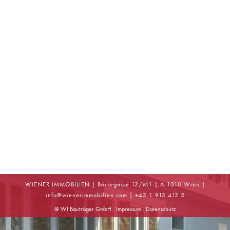
WIENER IMMOBILIEN | Börsegasse 12/M1 | A-1010 Wien |
info
@
wienerimmobilien.com
| +43 1 913 413 5
@ WI Bauträger GmbH .
Impressum
.
Datenschutz